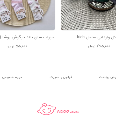
 وارداتی ساحل kids
جوراب ساق بلند خرگوش روشا (
55,000
465,000
تومان
تومان
وش پرداخت
قوانین و مقررات
حریم خصوصی