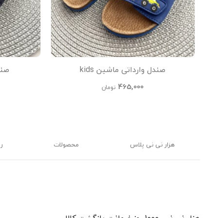
صندل وارداتی ماشین kids
صندل
465,000
تومان
هزار نی نی پلاس
محصولات
ر
هزار نی نی، 1000 روز ضمانت بازگشت کالا