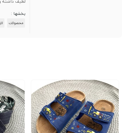
لطیف داشته و
بخشها :
محصولات
لا