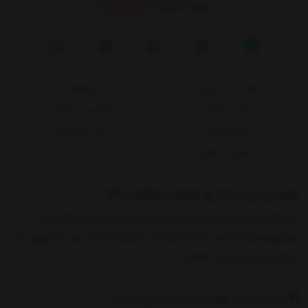
هزار نی نی پلاس
محصولات
روش پرداخت
قوانین و مقررات
حریم خصوصی
خرید اقساطی
پیگیری سفارش
هزار نی نی، 1000 روز ضمانت بازگشت کالا
فروشگاه هزار نی نی یک کسب و کار اینترنتی در زمینه ارائه البسه
نوزادی و بچگانه است. وجه تمایز ما در زمینه خدمات پس از فروش به
مشتریان عزیز است. 1000 رو
نمایش بیشتر
دفتر مرکزی: چهارمحال و بختیاری، بروجن