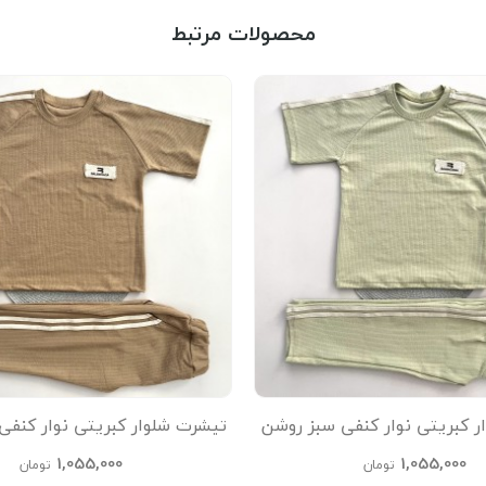
محصولات مرتبط
ر کبریتی نوار کنفی سبز روشن
تیشرت شلوار کبریتی نوار کنفی
kids
kids
1,055,000
1,055,000
تومان
تومان