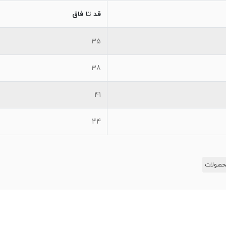
قد تا فاق
35
38
41
44
صولات