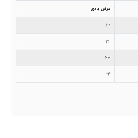
عرض بادی
20
22
23
24