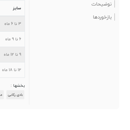
توضیحات
سایز
بازخوردها
3 تا 6 ماه
6 تا 9 ماه
9 تا 12 ماه
12 تا 18 ماه
بخشها :
بادی رکابی
مح