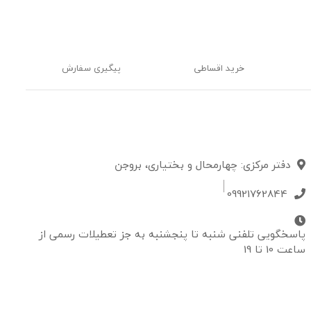
خرید اقساطی
پیگیری سفارش
دفتر مرکزی: چهارمحال و بختیاری، بروجن
09921762844
پاسخگویی تلفنی شنبه تا پنجشنبه به جز تعطیلات رسمی از
ساعت 10 تا 19