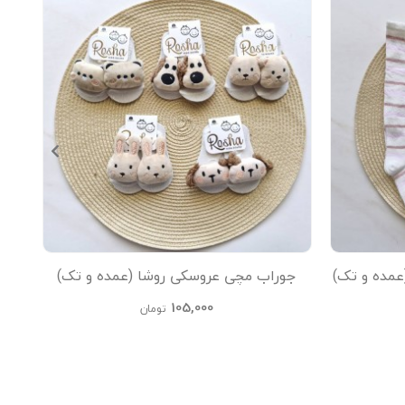
عمده و تک)
جوراب مچی عروسکی روشا (عمده و تک)
جو
105,000
تومان