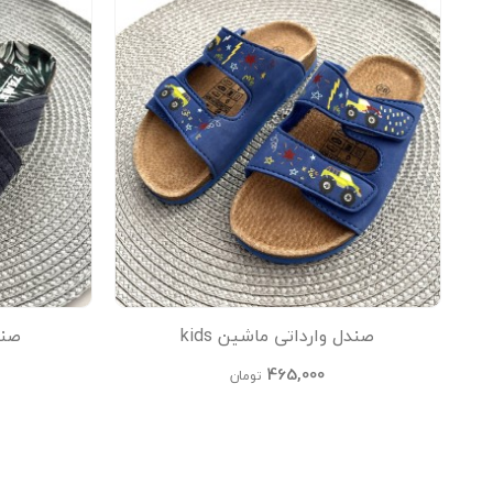
صندل وارداتی ماشین kids
صندل
465,000
تومان