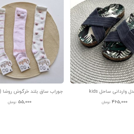
 وارداتی ساحل kids
جوراب ساق بلند خرگوش روشا (
55,000
465,000
تومان
تومان