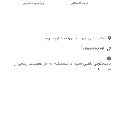
خرید اقساطی
پیگیری سفارش
دفتر مرکزی: چهارمحال و بختیاری، بروجن
09921762844
پاسخگویی تلفنی شنبه تا پنجشنبه به جز تعطیلات رسمی از
ساعت 10 تا 19