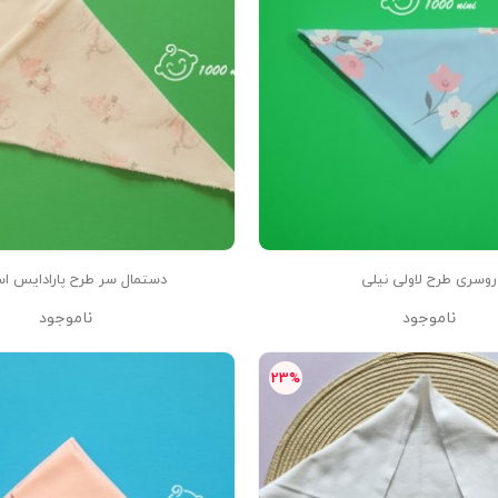
روسری طرح لاولی نیلی
دستمال سر طرح پارادایس ا
ناموجود
ناموجود
23%