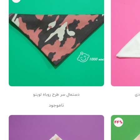
دی
دستمال سر طرح روباه لوپتو
ناموجود
44%