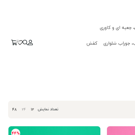
جعبه ای و کاوری
0
، جوراب شلواری
کفش
تعداد نمایش
48
24
12
44%