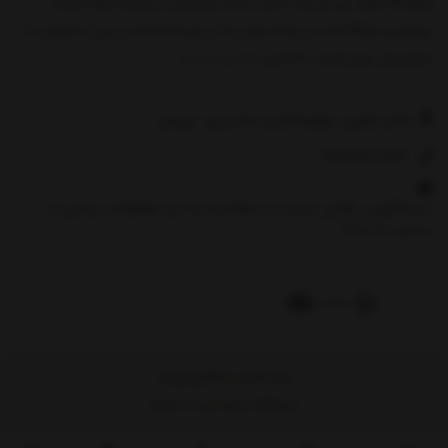
فروشگاه هزار نی نی یک کسب و کار اینترنتی در زمینه ارائه البسه
نوزادی و بچگانه است. وجه تمایز ما در زمینه خدمات پس از فروش به
مشتریان عزیز است. 1000 رو
نمایش بیشتر
دفتر مرکزی: چهارمحال و بختیاری، بروجن
09921762844
پاسخگویی تلفنی شنبه تا پنجشنبه به جز تعطیلات رسمی از
ساعت 10 تا 19
Copyright©1000nini.com
فروشگاه ساخته شده با شاپفا