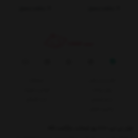
مشاهده محصول
مشاهده محصول
هزار نی نی پلاس
محصولات
روش پرداخت
قوانین و مقررات
حریم خصوصی
خرید اقساطی
پیگیری سفارش
هزار نی نی، 1000 روز ضمانت بازگشت کالا