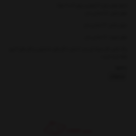
اندازه های سایز 2 (مناسب برای 3 تا 6 ماه)
طول لباس: 28 سانتی متر
عرض لباس: 22 سانتی متر
طول شورت: 16 سانتی متر
رنگ اصلی کار سرمه ای و در 2 مدل با گل های بادمجونی و گل های آجری
ارائه شده است.
بخشها :
محصولات