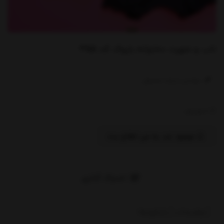
تاپ و شورت دخترانه باروک کد 355
نوشتن درباره محصول ....
ناموجود
موجود شد به من اطلاع بده
اشتراک گذاری
توضیحات
بازخوردها