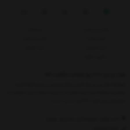
هزار نی نی پلاس
محصولات
روش پرداخت
قوانین و مقررات
حریم خصوصی
خرید اقساطی
پیگیری سفارش
هزار نی نی، 1000 روز ضمانت بازگشت کالا
فروشگاه هزار نی نی یک کسب و کار اینترنتی در زمینه ارائه البسه
نوزادی و بچگانه است. وجه تمایز ما در زمینه خدمات پس از فروش به
مشتریان عزیز است. 1000 رو
نمایش بیشتر
دفتر مرکزی: چهارمحال و بختیاری، بروجن
09921762844