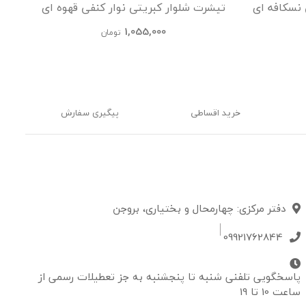
 نسکافه ای
تیشرت شلوار کبریتی نوار کنفی قهوه ای
تیشر
kids
1,055,000
تومان
خرید اقساطی
پیگیری سفارش
دفتر مرکزی: چهارمحال و بختیاری، بروجن
09921762844
پاسخگویی تلفنی شنبه تا پنجشنبه به جز تعطیلات رسمی از
ساعت 10 تا 19