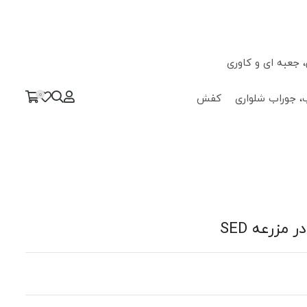
جعبه ای و کاوری
0
، جوراب شلواری
کفش
زرعه SED