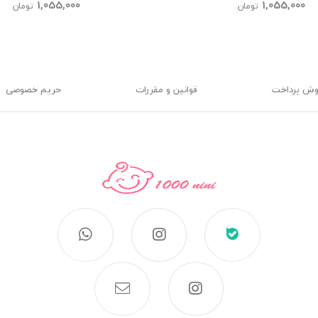
kids
kids
1,055,000
1,055,000
تومان
تومان
وش پرداخت
قوانین و مقررات
حریم خصوصی