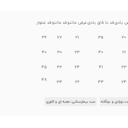
 بادی
قد تا فاق بادی
عرض مانتو
قد مانتو
قد شلوار
36
27
21
35
20
40
30
23
40
21
45
32
24
41
23
48
34
26
44
24
 نوزادی و بچگانه
ست بیمارستانی، جعبه ای و کاوری