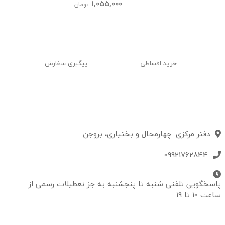
kids
1,055,000
تومان
خرید اقساطی
پیگیری سفارش
دفتر مرکزی: چهارمحال و بختیاری، بروجن
09921762844
پاسخگویی تلفنی شنبه تا پنجشنبه به جز تعطیلات رسمی از
ساعت 10 تا 19