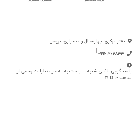
دفتر مرکزی: چهارمحال و بختیاری، بروجن
09921762844
پاسخگویی تلفنی شنبه تا پنجشنبه به جز تعطیلات رسمی از
ساعت 10 تا 19