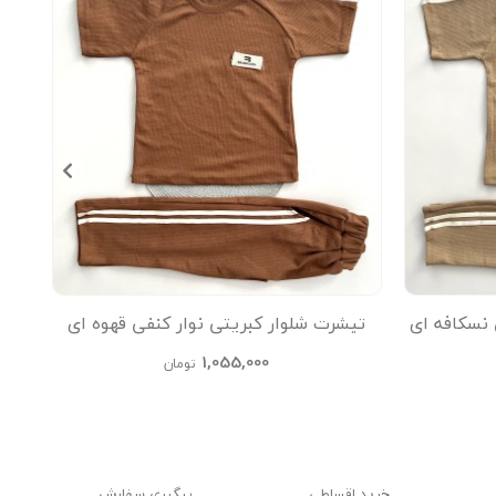
 نسکافه ای
تیشرت شلوار کبریتی نوار کنفی قهوه ای
تیشر
kids
1,055,000
تومان
خرید اقساطی
پیگیری سفارش