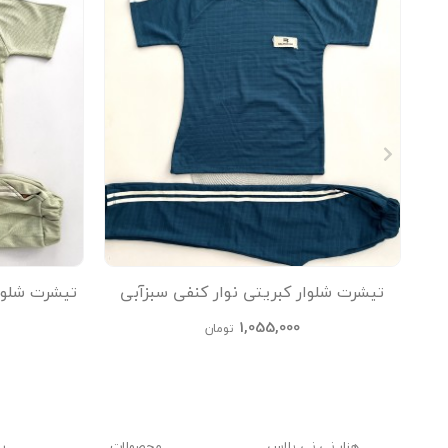
تیشرت شلوار کبریتی نوار کنفی سبزآبی
تیشرت شلوا
kids
1,055,000
تومان
هزار نی نی پلاس
محصولات
ر