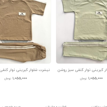
ر کبریتی نوار کنفی سبز روشن
تیشرت شلوار کبریتی نوار کنفی
kids
kids
1,055,000
1,055,000
تومان
تومان
وش پرداخت
قوانین و مقررات
حریم خصوصی