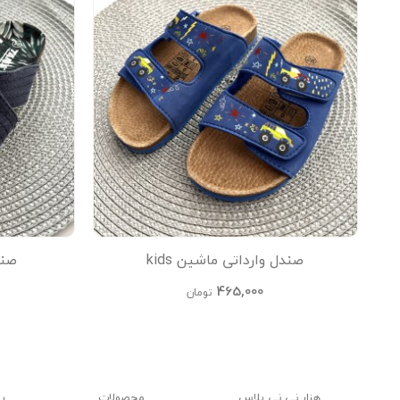
صندل وارداتی ماشین kids
صندل
465,000
تومان
هزار نی نی پلاس
محصولات
ر