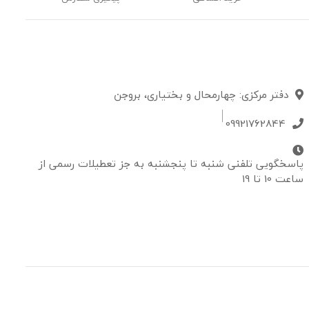
دفتر مرکزی: چهارمحال و بختیاری، بروجن
09921762844
پاسخگویی تلفنی شنبه تا پنجشنبه به جز تعطیلات رسمی از
ساعت 10 تا 19