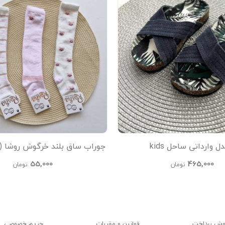
 وارداتی ساحل kids
جوراب ساق بلند خرگوش روشا (
55,000
465,000
تومان
تومان
وش پرداخت
قوانین و مقررات
حریم خصوصی