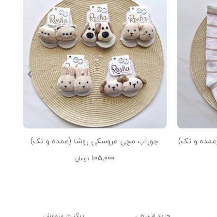
عمده و تک)
جوراب مچی عروسکی روشا (عمده و تک)
جو
105,000
تومان
خرید اقساطی
پیگیری سفارش