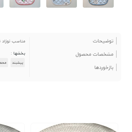
توضیحات
مناسب نوزاد تا 1 سال ا
بخشها :
مشخصات محصول
پیشبند
محصو
بازخوردها