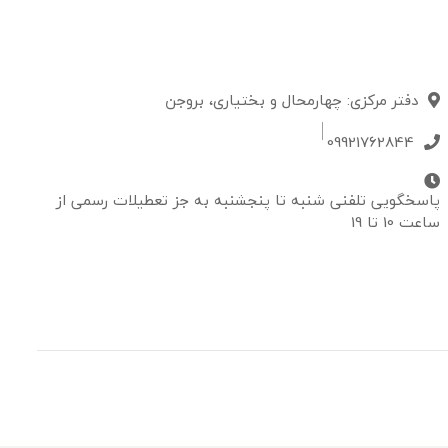
دفتر مرکزی: چهارمحال و بختیاری، بروجن
09921762844
پاسخگویی تلفنی شنبه تا پنجشنبه به جز تعطیلات رسمی از
ساعت 10 تا 19