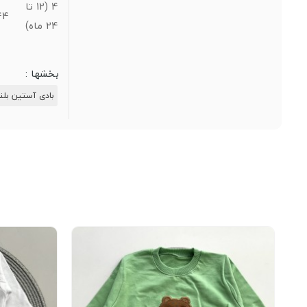
4 (12 تا
44
24 ماه)
بخشها :
بادی آستین بلن