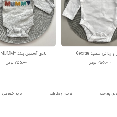
وارداتی سفید George
بادی آستین بلند MUMMY طوسی
255,000
255,000
تومان
تومان
وش پرداخت
قوانین و مقررات
حریم خصوصی