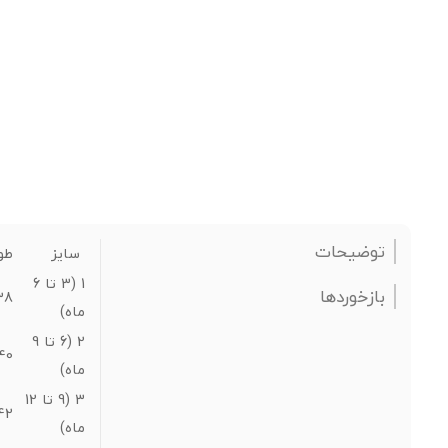
توضیحات
سایز
طو
1 (3 تا 6
بازخوردها
38
ماه)
2 (6 تا 9
40
ماه)
3 (9 تا 12
42
ماه)