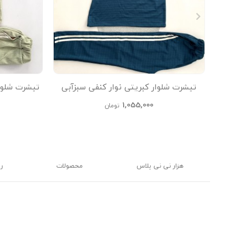
تیشرت شلوار کبریتی نوار کنفی سبزآبی
تیشرت شلوا
kids
1,055,000
تومان
هزار نی نی پلاس
محصولات
ر