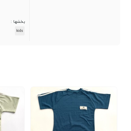
بخشها :
kids