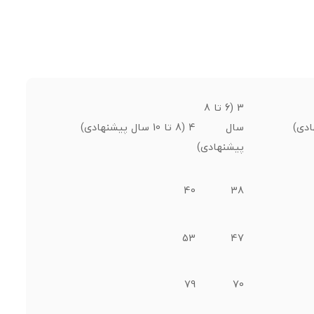
3 (6 تا 8
سال
4 (8 تا 10 سال پیشنهادی)
پیشنهادی)
40
38
53
47
79
70