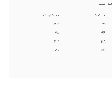
قد تیشرت
قد شلوارک
33
39
38
44
44
48
50
54