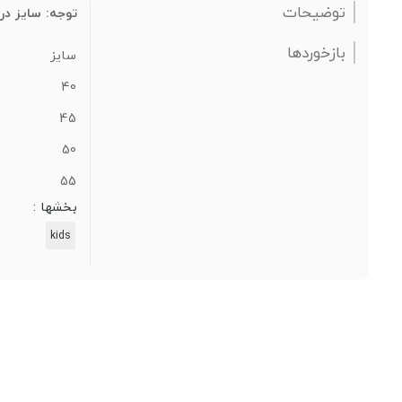
توضیحات
توجه: سایز در
بازخوردها
سایز
40
45
50
55
بخشها :
kids