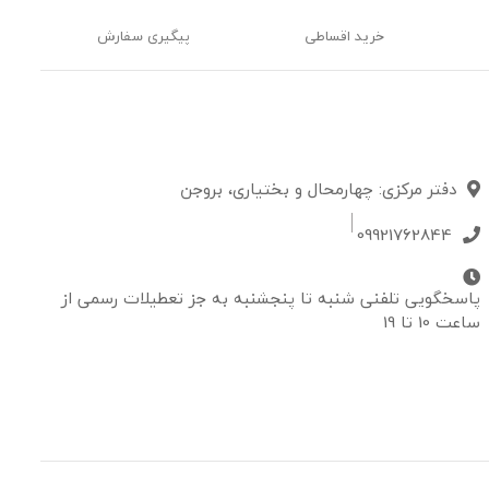
خرید اقساطی
پیگیری سفارش
دفتر مرکزی: چهارمحال و بختیاری، بروجن
09921762844
پاسخگویی تلفنی شنبه تا پنجشنبه به جز تعطیلات رسمی از
ساعت 10 تا 19