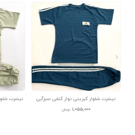
تیشرت شلوار کبریتی نوار کنفی سبزآبی
تیشرت شلوا
kids
1,055,000
تومان