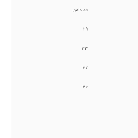
قد دامن
29
33
36
40