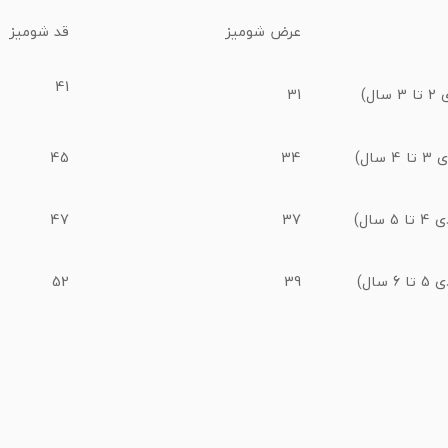
عرض شومیز
قد شومیز
41
31
45
34
47
37
52
39