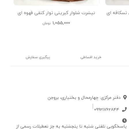
 نسکافه ای
تیشرت شلوار کبریتی نوار کنفی قهوه ای
تیشر
kids
1,055,000
تومان
خرید اقساطی
پیگیری سفارش
دفتر مرکزی: چهارمحال و بختیاری، بروجن
09921762844
پاسخگویی تلفنی شنبه تا پنجشنبه به جز تعطیلات رسمی از