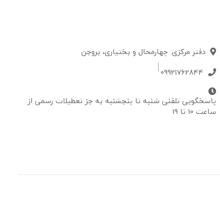
دفتر مرکزی: چهارمحال و بختیاری، بروجن
09921762844
پاسخگویی تلفنی شنبه تا پنجشنبه به جز تعطیلات رسمی از
ساعت 10 تا 19