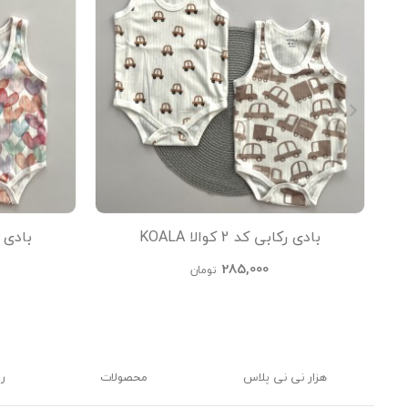
بادی رکابی کد 2 کوالا KOALA
بادی رکابی
285,000
تومان
هزار نی نی پلاس
محصولات
ر