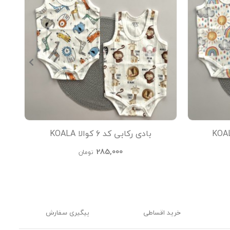
بادی رکابی کد 6 کوالا KOALA
285,000
تومان
خرید اقساطی
پیگیری سفارش