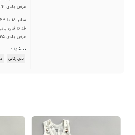
عرض بادی 24
سایز 18 تا 24 ماه:
قد تا فاق بادی 
عرض بادی 25
بخشها :
بادی رکابی
مح