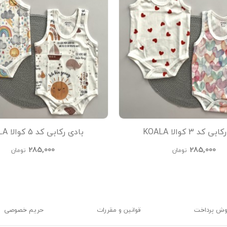
 کد 3 کوالا KOALA
بادی رکابی کد 5 کوالا KOALA
285,000
285,000
تومان
تومان
وش پرداخت
قوانین و مقررات
حریم خصوصی