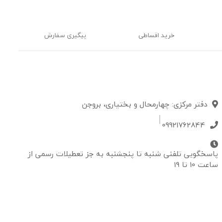
خرید اقساطی
پیگیری سفارش
دفتر مرکزی: چهارمحال و بختیاری، بروجن
09921762844
پاسخگویی تلفنی شنبه تا پنجشنبه به جز تعطیلات رسمی از
ساعت 10 تا 19