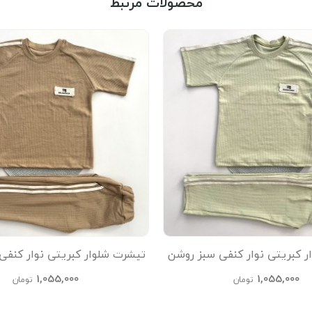
محصولات مرتبط
ر کبریتی نوار کنفی سبز روشن
تیشرت شلوار کبریتی نوار کنفی
kids
kids
1,055,000
1,055,000
تومان
تومان