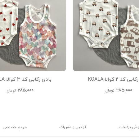
 کد 2 کوالا KOALA
بادی رکابی کد 3 کوالا KOALA
285,000
285,000
تومان
تومان
وش پرداخت
قوانین و مقررات
حریم خصوصی