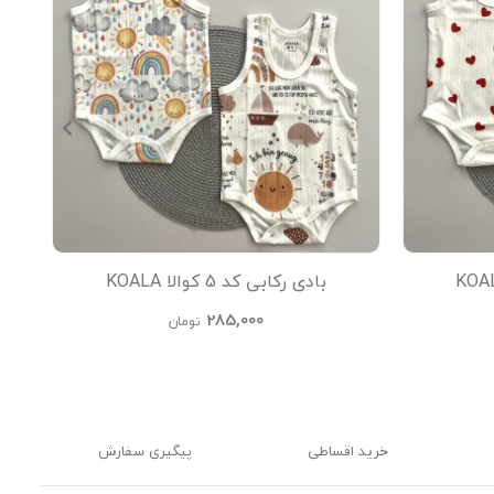
بادی رکابی کد 5 کوالا KOALA
285,000
تومان
خرید اقساطی
پیگیری سفارش