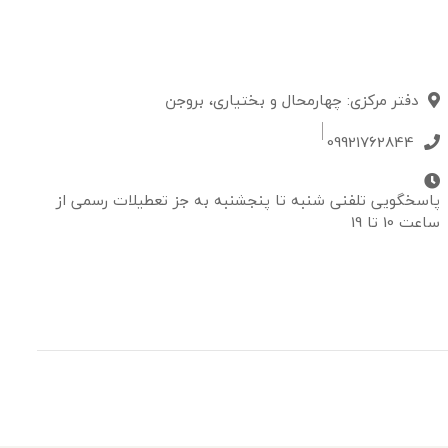
دفتر مرکزی: چهارمحال و بختیاری، بروجن
09921762844
پاسخگویی تلفنی شنبه تا پنجشنبه به جز تعطیلات رسمی از
ساعت 10 تا 19