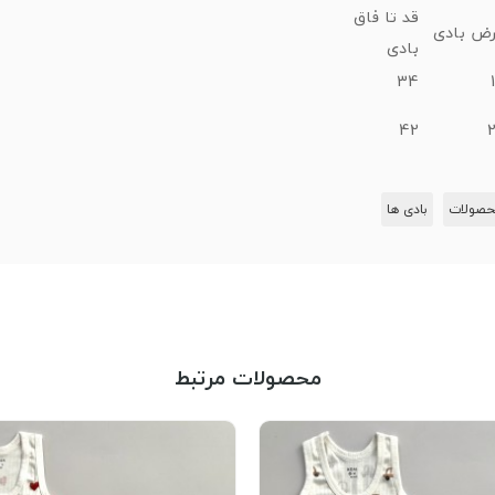
قد تا فاق
ض بادی
بادی
34
42
صولات
بادی ها
محصولات مرتبط