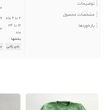
توضیحات
عر
مشخصات محصول
2 تا 6 ماه
17
بازخوردها
12 تا 24
22
ماه
بخشها :
بادی رکابی
مح