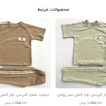
محصولات مرتبط
ر کبریتی نوار کنفی سبز روشن
تیشرت شلوار کبریتی نوار کنفی
kids
kids
1,055,000
1,055,000
تومان
تومان