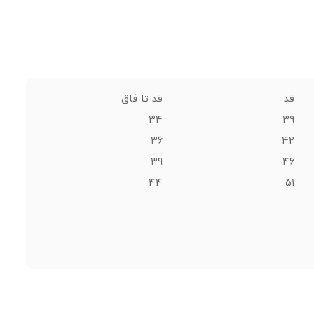
قد
قد تا فاق
34
39
36
42
39
46
44
51