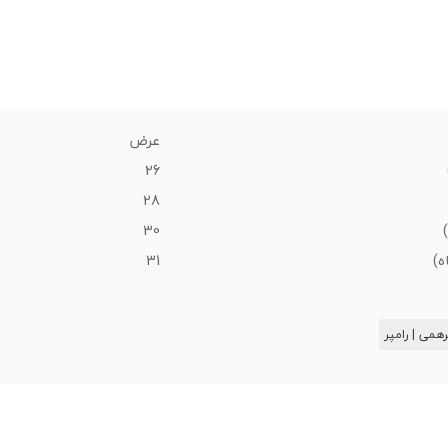
عرض
26
28
30
31
همی | رامپر