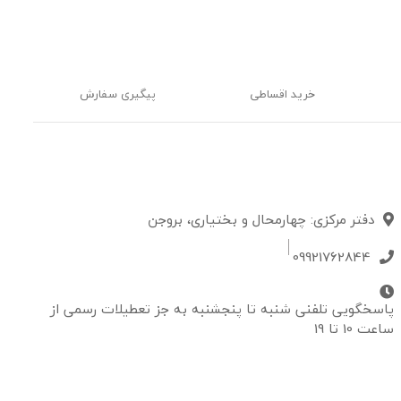
خرید اقساطی
پیگیری سفارش
دفتر مرکزی: چهارمحال و بختیاری، بروجن
09921762844
پاسخگویی تلفنی شنبه تا پنجشنبه به جز تعطیلات رسمی از
ساعت 10 تا 19