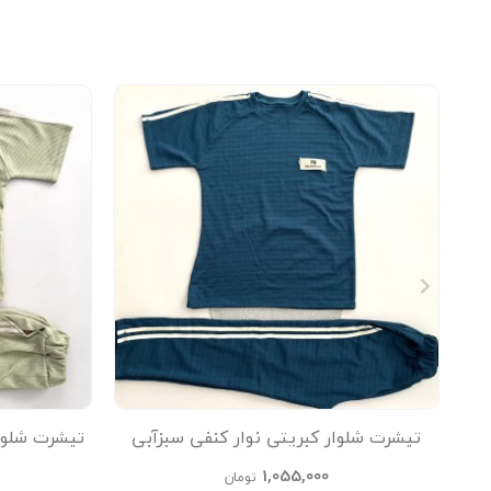
تیشرت شلوار کبریتی نوار کنفی سبزآبی
تیشرت شلوا
kids
1,055,000
تومان