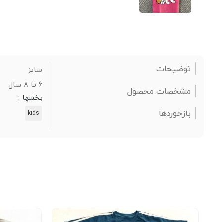
توضیحات
سایز
6 تا 8 سال
مشخصات محصول
بخشها :
بازخوردها
kids