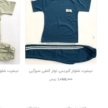
تیشرت شلوار کبریتی نوار کنفی سبزآبی
تیشرت شلوا
kids
1,055,000
تومان
هزار نی نی پلاس
محصولات
ر