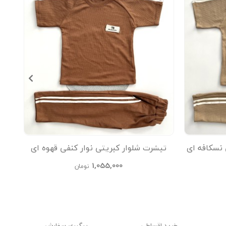
 نسکافه ای
تیشرت شلوار کبریتی نوار کنفی قهوه ای
تیشر
kids
1,055,000
تومان
خرید اقساطی
پیگیری سفارش