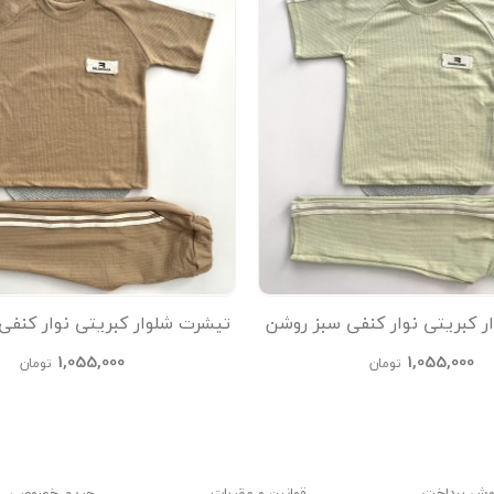
ر کبریتی نوار کنفی سبز روشن
تیشرت شلوار کبریتی نوار کنفی
kids
kids
1,055,000
1,055,000
تومان
تومان
وش پرداخت
قوانین و مقررات
حریم خصوصی