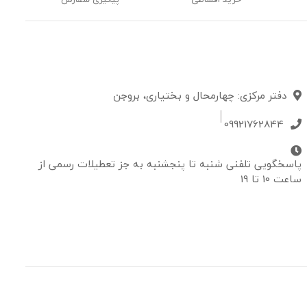
دفتر مرکزی: چهارمحال و بختیاری، بروجن
09921762844
پاسخگویی تلفنی شنبه تا پنجشنبه به جز تعطیلات رسمی از
ساعت 10 تا 19