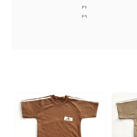
46
49