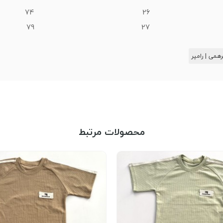
74
26
79
27
همی | رامپر
محصولات مرتبط