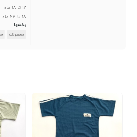
12 تا 18 ماه
18 تا 24 ماه
بخشها :
محصولات
سر