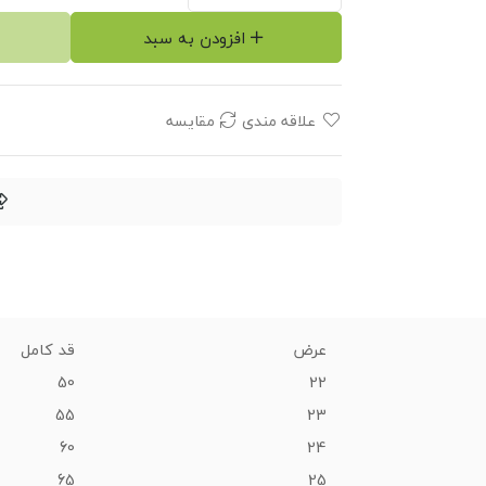
افزودن به سبد
علاقه مندی
مقایسه
عرض
قد کامل
50
22
55
23
60
24
65
25