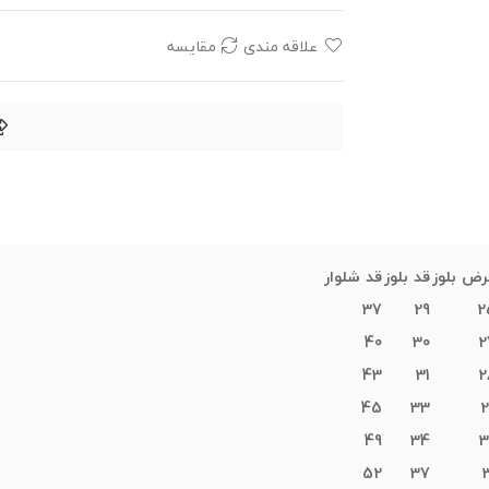
علاقه مندی
مقایسه
رض بلوز
قد بلوز
قد شلوار
37
29
2
40
30
2
43
31
2
45
33
2
49
34
3
52
37