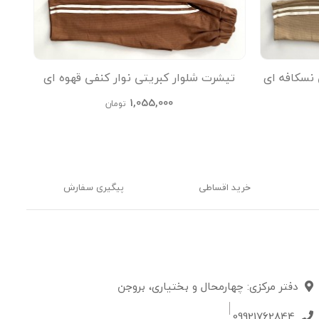
 نسکافه ای
تیشرت شلوار کبریتی نوار کنفی قهوه ای
تیشر
kids
1,055,000
تومان
خرید اقساطی
پیگیری سفارش
دفتر مرکزی: چهارمحال و بختیاری، بروجن
09921762844