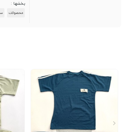
بخشها :
محصولات
ست