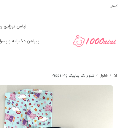
کفش
لباس نوزادی و
پیراهن دخترانه و پسرا
شلوار
شلوار لگ پپاپیگ Peppa Pig