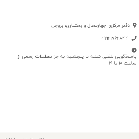
دفتر مرکزی: چهارمحال و بختیاری، بروجن
09921762844
پاسخگویی تلفنی شنبه تا پنجشنبه به جز تعطیلات رسمی از
ساعت 10 تا 19