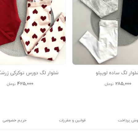
لوار لگ ساده لوپیلو
شلوار لگ دورس توکرکی زرشکی
425,000
285,000
تومان
تومان
وش پرداخت
قوانین و مقررات
حریم خصوصی