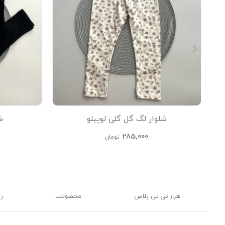
شلوار لگ گل گلی لوپیلو
ش
285,000
تومان
هزار نی نی پلاس
محصولات
ر