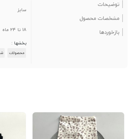
توضیحات
سایز
مشخصات محصول
18 تا 24 ماه
بازخوردها
بخشها :
محصولات
شل