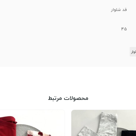
قد شلوار
45
وار
محصولات مرتبط