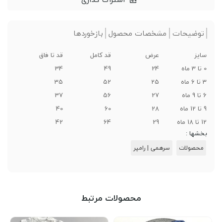
توضیحات
مشخصات محصول
بازخوردها
سایز
عرض
قد کامل
قد تا فاق
0 تا 3 ماه
24
49
34
3 تا 6 ماه
25
52
35
6 تا 9 ماه
27
56
37
9 تا 12 ماه
28
60
40
12 تا 18 ماه
29
64
42
بخشها :
محصولات
سرهمی | رامپر
محصولات مرتبط