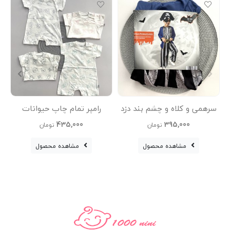
سرهمی و کلاه و چشم بند دزد
رامپر تمام چاپ حیوانات
دریایی
وچیون
435,000
395,000
تومان
تومان
مشاهده محصول
مشاهده محصول