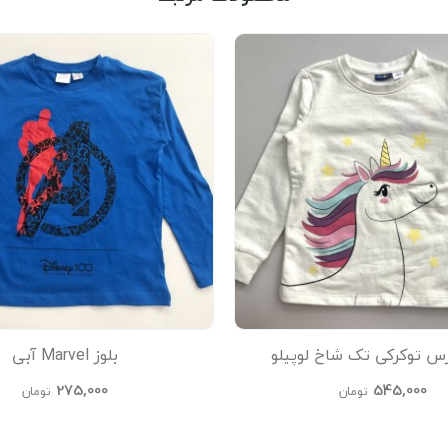
رس توکرکی تک شاخ لوپیلو
بلوز Marvel آبی
275,000
545,000
تومان
تومان