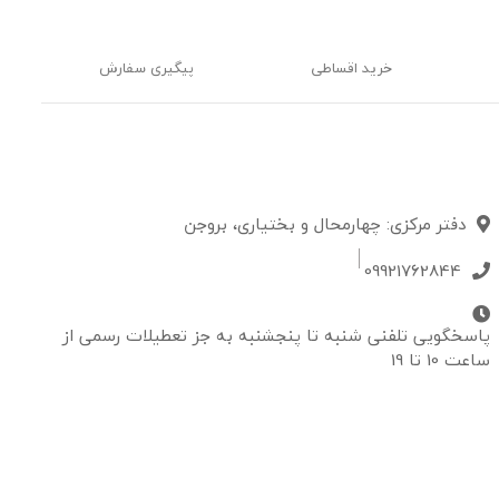
خرید اقساطی
پیگیری سفارش
دفتر مرکزی: چهارمحال و بختیاری، بروجن
09921762844
پاسخگویی تلفنی شنبه تا پنجشنبه به جز تعطیلات رسمی از
ساعت 10 تا 19